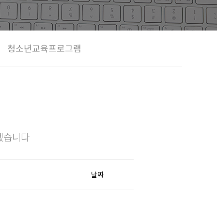
청소년교육프로그램
겠습니다
날짜